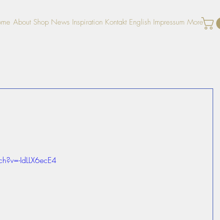
ome
About
Shop
News
Inspiration
Kontakt
English
Impressum
More
h?v=-IdLLX6ecE4