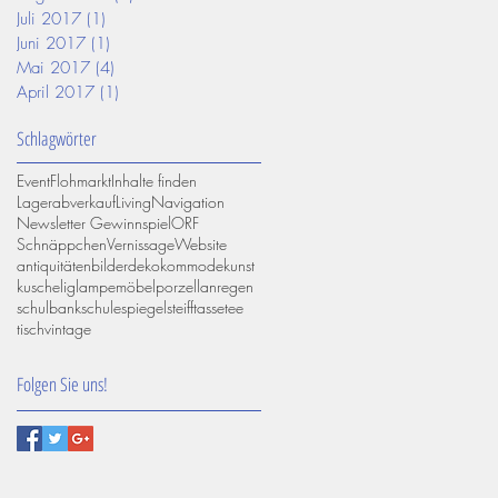
Juli 2017
(1)
1 Beitrag
Juni 2017
(1)
1 Beitrag
Mai 2017
(4)
4 Beiträge
April 2017
(1)
1 Beitrag
Schlagwörter
Event
Flohmarkt
Inhalte finden
Lagerabverkauf
Living
Navigation
Newsletter Gewinnspiel
ORF
Schnäppchen
Vernissage
Website
antiquitäten
bilder
deko
kommode
kunst
kuschelig
lampe
möbel
porzellan
regen
schulbank
schule
spiegel
steiff
tasse
tee
tisch
vintage
Folgen Sie uns!