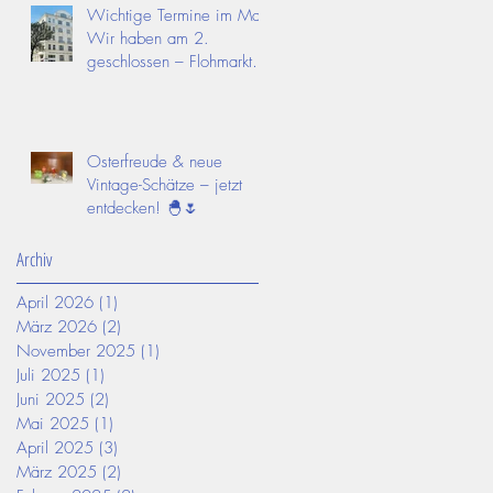
Wichtige Termine im Mai:
Wir haben am 2.
geschlossen – Flohmarkt
am 9.!
Osterfreude & neue
Vintage-Schätze – jetzt
entdecken! 🐣🌷
Archiv
April 2026
(1)
1 Beitrag
März 2026
(2)
2 Beiträge
November 2025
(1)
1 Beitrag
Juli 2025
(1)
1 Beitrag
Juni 2025
(2)
2 Beiträge
Mai 2025
(1)
1 Beitrag
April 2025
(3)
3 Beiträge
März 2025
(2)
2 Beiträge