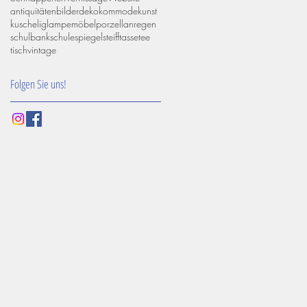
antiquitäten
bilder
deko
kommode
kunst
kuschelig
lampe
möbel
porzellan
regen
schulbank
schule
spiegel
steiff
tasse
tee
tisch
vintage
Folgen Sie uns!