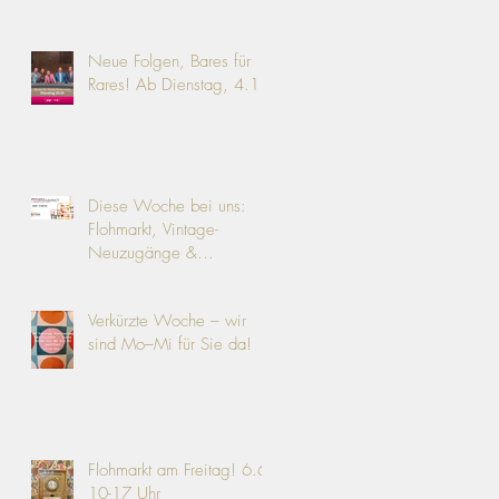
Neue Folgen, Bares für
Rares! Ab Dienstag, 4.11.
Diese Woche bei uns:
Flohmarkt, Vintage-
Neuzugänge &
Angebote!
Verkürzte Woche – wir
sind Mo–Mi für Sie da!
Flohmarkt am Freitag! 6.6.
10-17 Uhr