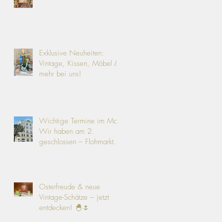
Exklusive Neuheiten:
Vintage, Kissen, Möbel &
mehr bei uns!
Wichtige Termine im Mai:
Wir haben am 2.
geschlossen – Flohmarkt
am 9.!
Osterfreude & neue
Vintage-Schätze – jetzt
entdecken! 🐣🌷