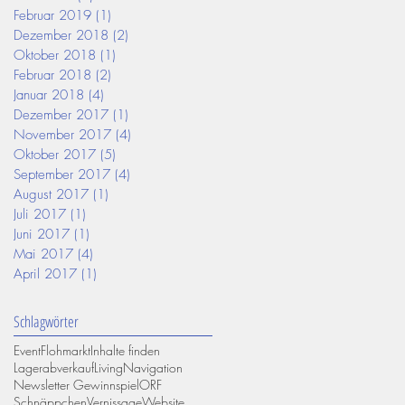
Februar 2019
(1)
1 Beitrag
Dezember 2018
(2)
2 Beiträge
Oktober 2018
(1)
1 Beitrag
Februar 2018
(2)
2 Beiträge
Januar 2018
(4)
4 Beiträge
Dezember 2017
(1)
1 Beitrag
November 2017
(4)
4 Beiträge
Oktober 2017
(5)
5 Beiträge
September 2017
(4)
4 Beiträge
August 2017
(1)
1 Beitrag
Juli 2017
(1)
1 Beitrag
Juni 2017
(1)
1 Beitrag
Mai 2017
(4)
4 Beiträge
April 2017
(1)
1 Beitrag
Schlagwörter
Event
Flohmarkt
Inhalte finden
Lagerabverkauf
Living
Navigation
Newsletter Gewinnspiel
ORF
Schnäppchen
Vernissage
Website