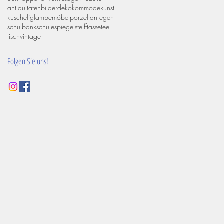
antiquitäten
bilder
deko
kommode
kunst
kuschelig
lampe
möbel
porzellan
regen
schulbank
schule
spiegel
steiff
tasse
tee
tisch
vintage
Folgen Sie uns!