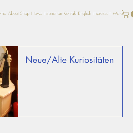
ome
About
Shop
News
Inspiration
Kontakt
English
Impressum
More
Neue/Alte Kuriositäten