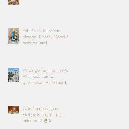
Exklusive Neuheiten:
Vintage, Kissen, Möbel &
mehr bei uns!
Wichtige Termine im Mai:
Wir haben am 2.
geschlossen – Flohmarkt
am 9.!
Osterfreude & neue
Vintage-Schätze – jetzt
entdecken! 🐣🌷