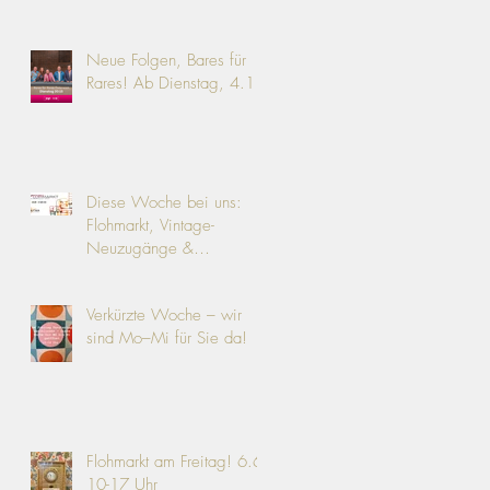
Neue Folgen, Bares für
Rares! Ab Dienstag, 4.11.
Diese Woche bei uns:
Flohmarkt, Vintage-
Neuzugänge &
Angebote!
Verkürzte Woche – wir
sind Mo–Mi für Sie da!
Flohmarkt am Freitag! 6.6.
10-17 Uhr