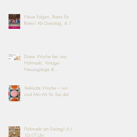
Neue Folgen, Bares für
Rares! Ab Dienstag, 4.11.
Diese Woche bei uns:
Flohmarkt, Vintage-
Neuzugänge &
Angebote!
Verkürzte Woche – wir
sind Mo–Mi für Sie da!
Flohmarkt am Freitag! 6.6.
10-17 Uhr