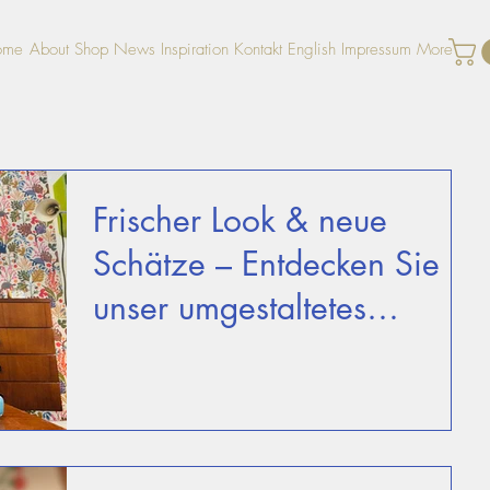
ome
About
Shop
News
Inspiration
Kontakt
English
Impressum
More
Frischer Look & neue
Schätze – Entdecken Sie
unser umgestaltetes
Geschäft!