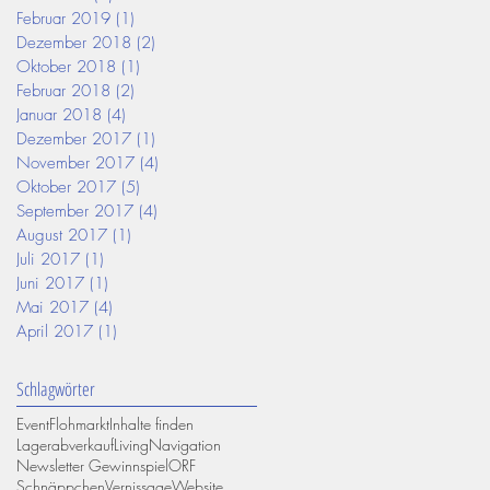
Februar 2019
(1)
1 Beitrag
Dezember 2018
(2)
2 Beiträge
Oktober 2018
(1)
1 Beitrag
Februar 2018
(2)
2 Beiträge
Januar 2018
(4)
4 Beiträge
Dezember 2017
(1)
1 Beitrag
November 2017
(4)
4 Beiträge
Oktober 2017
(5)
5 Beiträge
September 2017
(4)
4 Beiträge
August 2017
(1)
1 Beitrag
Juli 2017
(1)
1 Beitrag
Juni 2017
(1)
1 Beitrag
Mai 2017
(4)
4 Beiträge
April 2017
(1)
1 Beitrag
Schlagwörter
Event
Flohmarkt
Inhalte finden
Lagerabverkauf
Living
Navigation
Newsletter Gewinnspiel
ORF
Schnäppchen
Vernissage
Website