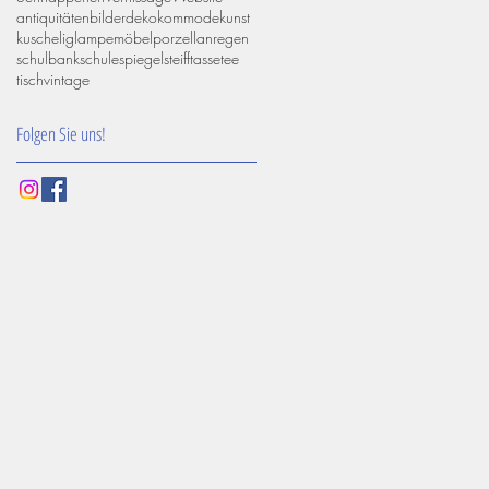
antiquitäten
bilder
deko
kommode
kunst
kuschelig
lampe
möbel
porzellan
regen
schulbank
schule
spiegel
steiff
tasse
tee
tisch
vintage
Folgen Sie uns!