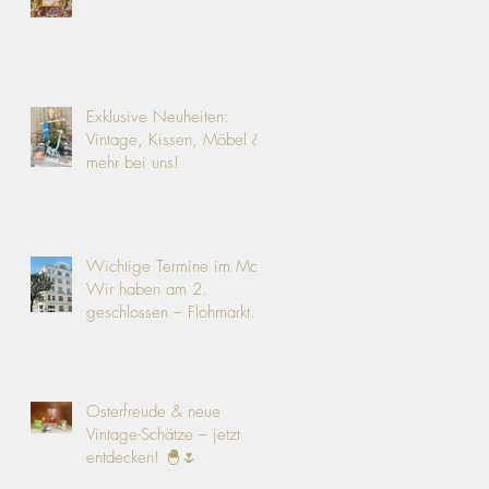
Exklusive Neuheiten:
Vintage, Kissen, Möbel &
mehr bei uns!
Wichtige Termine im Mai:
Wir haben am 2.
geschlossen – Flohmarkt
am 9.!
Osterfreude & neue
Vintage-Schätze – jetzt
entdecken! 🐣🌷