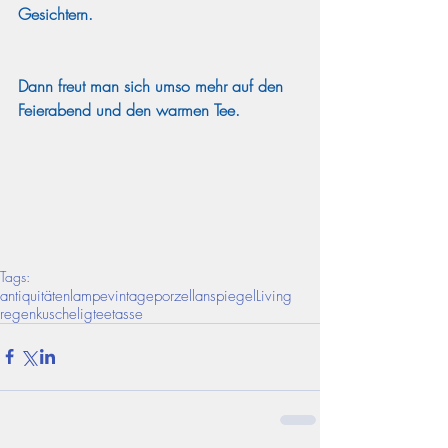
Gesichtern.
Dann freut man sich umso mehr auf den 
Feierabend und den warmen Tee. 
Tags:
antiquitäten
lampe
vintage
porzellan
spiegel
Living
regen
kuschelig
tee
tasse