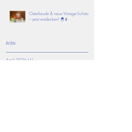
Osterfreude & neue Vintage-Schätze
– jetzt entdecken! 🐣🌷
Archiv
April 2026
(1)
1 Beitrag
März 2026
(2)
2 Beiträge
November 2025
(1)
1 Beitrag
Juli 2025
(1)
1 Beitrag
Juni 2025
(2)
2 Beiträge
Mai 2025
(1)
1 Beitrag
April 2025
(3)
3 Beiträge
März 2025
(2)
2 Beiträge
Februar 2025
(2)
2 Beiträge
Januar 2025
(1)
1 Beitrag
Dezember 2024
(1)
1 Beitrag
November 2024
(1)
1 Beitrag