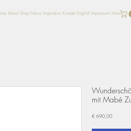
ome
About
Shop
News
Inspiration
Kontakt
English
Impressum
More
Wunderschö
mit Mabé Zu
Preis
€ 690,00