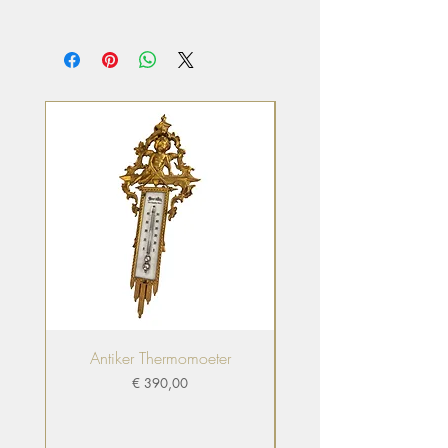
Antiker Thermomoeter
Villeroy & Boch Gewü
Preis
€ 390,00