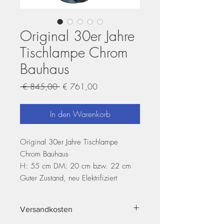
Original 30er Jahre
Tischlampe Chrom
Bauhaus
Standardpreis
Sale-
 € 845,00 
€ 761,00
Preis
In den Warenkorb
Original 30er Jahre Tischlampe
Chrom Bauhaus
H: 55 cm DM: 20 cm bzw. 22 cm
Guter Zustand, neu Elektrifiziert
Versandkosten