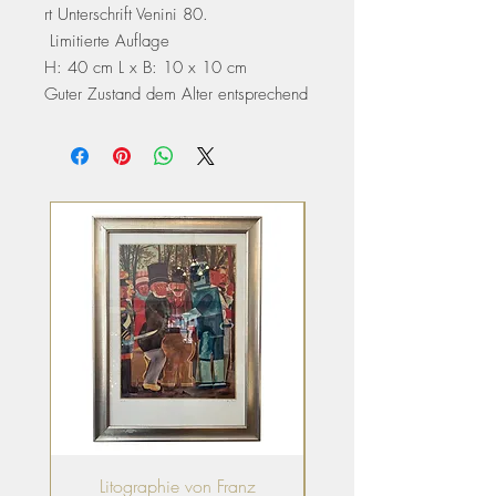
rt Unterschrift Venini 80.
Limitierte Auflage
H: 40 cm L x B: 10 x 10 cm
Guter Zustand dem Alter entsprechend
Litographie von Franz
Putto (Sommer), Wie