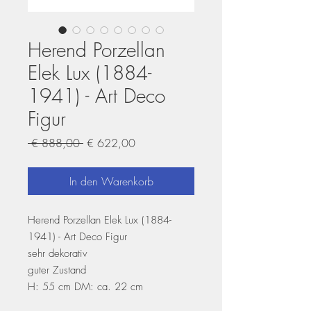
Herend Porzellan
Elek Lux (1884-
1941) - Art Deco
Figur
Standardpreis
Sale-
 € 888,00 
€ 622,00
Preis
In den Warenkorb
Herend Porzellan Elek Lux (1884-
1941) - Art Deco Figur
sehr dekorativ
guter Zustand
H: 55 cm DM: ca. 22 cm