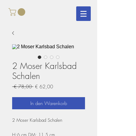
2 Moser Karlsbad
Schalen
Standardpreis
Sale-
 € 78,00 
€ 62,00
Preis
In den Warenkorb
2 Moser Karlsbad Schalen
H:6 cm DM: 11,5 cm