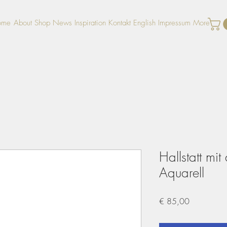
ome
About
Shop
News
Inspiration
Kontakt
English
Impressum
More
Hallstatt mi
Aquarell
Preis
€ 85,00